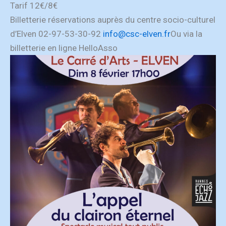
Tarif 12€/8€
Billetterie réservations auprès du centre socio-culturel
d’Elven 02-97-53-30-92
info@csc-elven.fr
Ou via la
billetterie en ligne HelloAsso